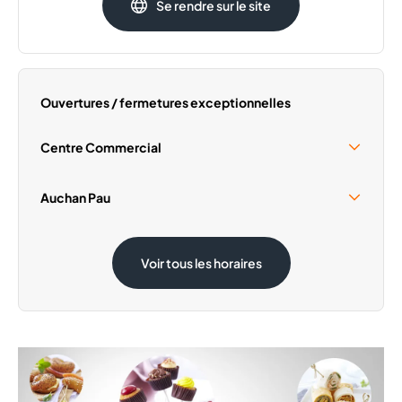
Se rendre sur le site
Mardi
09:00 - 20:00
Mercredi
09:00 - 20:00
Jeudi
09:00 - 20:00
Samedi
09:00 - 20:00
Ouvertures / fermetures exceptionnelles
Dimanche
Fermé
Centre Commercial
Samedi 15 Août
10:00 - 18:00
Auchan Pau
Dimanche 1 Novembre
Fermé
Samedi 15 Août
09:00 - 19:00
Voir tous les horaires
Dimanche 1 Novembre
09:00 - 12:30