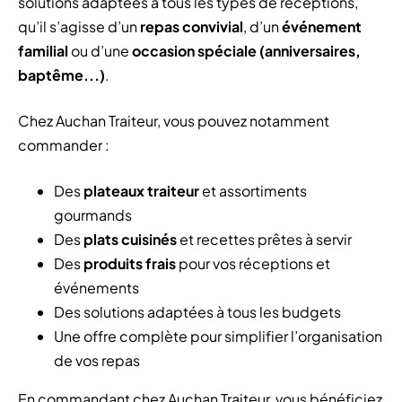
solutions adaptées à tous les types de réceptions,
qu’il s’agisse d’un
repas convivial
, d’un
événement
familial
ou d’une
occasion spéciale (anniversaires,
baptême...)
.
Chez Auchan Traiteur, vous pouvez notamment
commander :
Des
plateaux traiteur
et assortiments
gourmands
Des
plats cuisinés
et recettes prêtes à servir
Des
produits frais
pour vos réceptions et
événements
Des solutions adaptées à tous les budgets
Une offre complète pour simplifier l’organisation
de vos repas
En commandant chez Auchan Traiteur, vous bénéficiez