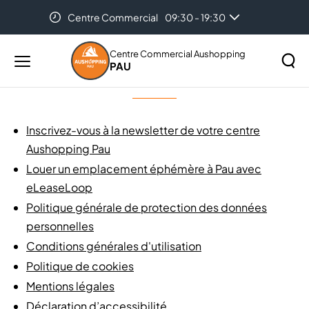
Centre Commercial
09:30 - 19:30
Accueil
Plan du site
Auchan Pau
08:00 - 21:00
Centre Commercial Aushopping
PAU
Menu
Plan du site
principal
Rechercher
Lancer
sur
la
le
Inscrivez-vous à la newsletter de votre centre
recher
site
Aushopping Pau
Louer un emplacement éphémère à Pau avec
eLeaseLoop
Politique générale de protection des données
personnelles
Conditions générales d'utilisation
Politique de cookies
Mentions légales
Déclaration d’accessibilité