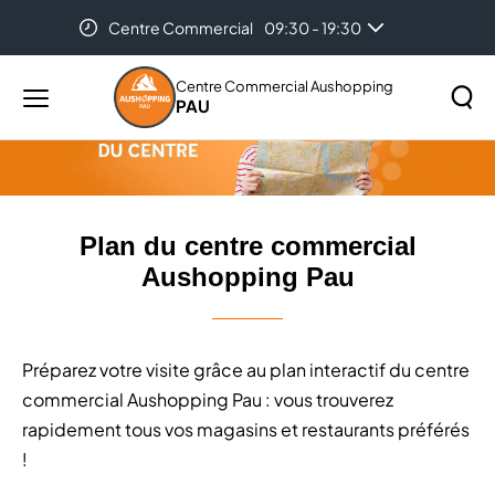
Centre Commercial
09:30 - 19:30
Accueil
Plan du centre commercial Aushopping Pau
Centre Commercial Aushopping
PAU
Menu
principal
Rechercher
Lancer
sur
la
le
recher
site
Plan du centre commercial
Aushopping Pau
Préparez votre visite grâce au plan interactif du centre
commercial Aushopping Pau : vous trouverez
rapidement tous vos magasins et restaurants préférés
!