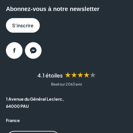
L'HERITAGE DU BARBIER
Abonnez-vous à notre newsletter
LA BOUTIQUE DU COIFFEUR
S'inscrire
MARO AND CO
MISTER MINIT
Facebook
Messenger
NOCIBE
★★★★★
ORANGE
4.1 étoiles
Basé sur 2 063 avis
PROMOVACANCES
1 Avenue du Général Leclerc,
SFR
64000 PAU
STEPHAN
France
VAPOTECH