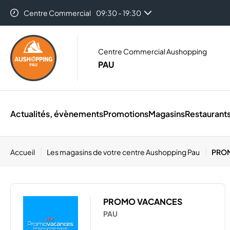
Centre Commercial
09:30 - 19:30
Centre Commercial Aushopping
PAU
Actualités, évènements
Promotions
Magasins
Restaurant
Accueil
Les magasins de votre centre Aushopping Pau
PRO
PROMO VACANCES
PAU