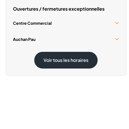
Ouvertures / fermetures exceptionnelles
Centre Commercial
Samedi 15 Août
10:00 - 18:00
Auchan Pau
Dimanche 1 Novembre
Fermé
Samedi 15 Août
09:00 - 19:00
Voir tous les horaires
Dimanche 1 Novembre
09:00 - 12:30