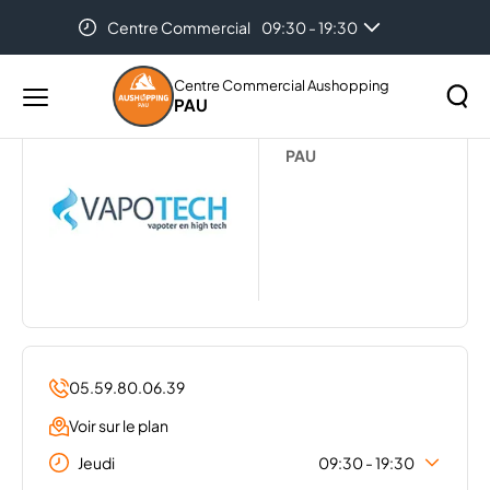
Centre Commercial
09:30 - 19:30
Accueil
...
VAPOTECH
Centre Commercial Aushopping
PAU
Menu
VAPOTECH
principal
Rechercher
PAU
Lancer
sur
la
le
recher
site
05.59.80.06.39
Voir sur le plan
Jeudi
09:30 - 19:30