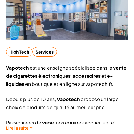
High Tech
Services
Vapotech
est une enseigne spécialisée dans la
vente
de cigarettes électroniques
,
accessoires
et
e-
liquides
en boutique et en ligne sur
vapotech.fr
.
Depuis plus de 10 ans,
Vapotech
propose un large
choix de produits de qualité au meilleur prix.
Passionnées de
vape
, nos équipes accueillent et
Lire la suite
conseillent tout profil de vapoteurs, du débutant au