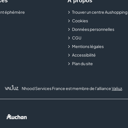
ces
À propos
Chez Générale d’Optique, c’est si simple de bien voir.
nt éphémère
Trouver un centre Aushopping
Cookies
Données personnelles
CGU
Mentions légales
Accessibilité
Plan du site
Nhood Services France est membre de l'alliance
Valiuz
.