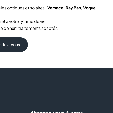
es optiques et solaires :
Versace, Ray Ban, Vogue
et à votre rythme de vie
te de nuit, traitements adaptés
ticiens lunetiers
prix avantageux ou des solutions de financement type
endez-vous
 à nos partenariats avec plus de 500 mutuelles.
tion, entretien et réparation de vos lunettes
ur choisir vos lunettes, lentilles et traitements de
ion ? Est-ce que je peux faire un examen de la vue sans
c remboursement mutuelle ? Chez Générale d’Optique,
nt sur-mesure pour faire le bon choix en toute