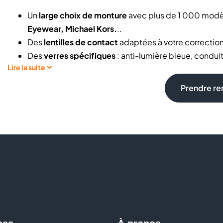
Un
large choix de monture
avec plus de 1 000 modèl
Eyewear, Michael Kors.
..
Des
lentilles de contact
adaptées à votre correction 
Des
verres spécifiques
: anti-lumière bleue, condui
Lire la suite
Votre
examen de la vue
réalisé en magasin par nos op
Des offres accessibles, comme la deuxième paire à 
Prendre r
EasyPack
Des
démarches de remboursement facilitées
grâce
Des services dédiés à votre vision :
garantie, adapta
Des experts vous conseillent et vous accompagnent po
verres
Quelle est la meilleure paire de lunettes selon ma correct
rendez-vous ? Combien coûte une paire de lunettes ave
vous obtenez des réponses concrètes et un accompagneme
simplicité.