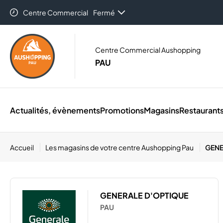
Centre Commercial
Fermé
Auchan Pau
09:00 - 12:30
Centre Commercial Aushopping
PAU
Actualités, évènements
Promotions
Magasins
Restaurant
Accueil
Les magasins de votre centre Aushopping Pau
GENE
GENERALE D'OPTIQUE
PAU