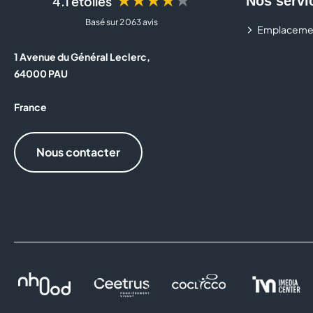
4.1 étoiles
Nos servi
Basé sur 2 063 avis
Emplaceme
1 Avenue du Général Leclerc,
64000 PAU
France
Nous contacter