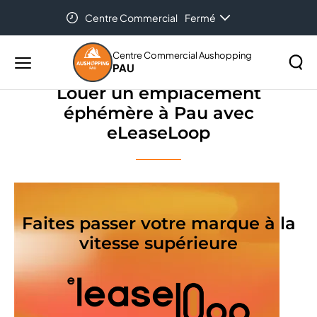
Centre Commercial
Fermé
Accueil
Louer un emplacement éphémère à Pau avec
eLeaseLoop
Centre Commercial Aushopping
PAU
Menu
principal
Louer un emplacement
Rechercher
éphémère à Pau avec
Lancer
sur
eLeaseLoop
la
le
recher
site
Faites passer votre marque à la
vitesse supérieure