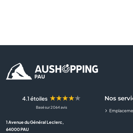
★★★★★
Nos servi
4.1 étoiles
Basé sur 2 064 avis
Emplaceme
1 Avenue du Général Leclerc,
64000 PAU